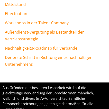
Mittelstand
Effectuation
Workshops in der Talent-Company
Außendienst-Vergütung als Bestandteil der
Vertriebsstrategie
Nachhaltigkeits-Roadmap für Verbände
Der erste Schritt in Richtung eines nachhaltigen
Unternehmens
Aus Gründen der besseren Lesbarkeit wird auf die
gleichzeitige Verwendung der Sprachformen männlich,
weiblich und divers (m/w/d) verzichtet. Sämtliche
Personenbezeichnungen gelten gleichermaßen für alle
Geschlechter.