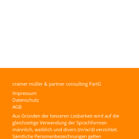
cramer müller & partner consulting PartG
Impressum
Datenschutz
AGB
Aus Gründen der besseren Lesbarkeit wird auf die
gleichzeitige Verwendung der Sprachformen
männlich, weiblich und divers (m/w/d) verzichtet.
Sämtliche Personenbezeichnungen gelten