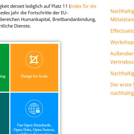
it derzeit lediglich auf Platz 11 (
Index für die
Nachhalti
jedes Jahr die Fortschritte der EU-
Mittelstan
n Bereichen Humankapital, Breitbandanbindung,
ntliche Dienste.
Effectuati
Workshops
Außendien
Vertriebss
Nachhalti
Der erste 
nachhalti