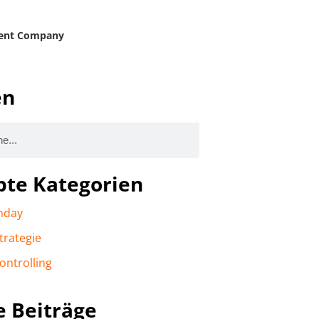
ent Company
en
bte Kategorien
nday
trategie
ontrolling
e Beiträge