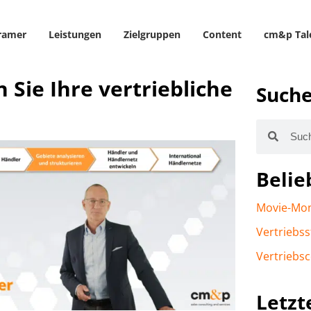
ramer
Leistungen
Zielgruppen
Content
cm&p Tal
 Sie Ihre vertriebliche
Such
Belie
Movie-Mo
Vertriebss
Vertriebsc
Letzt