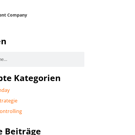
ent Company
en
bte Kategorien
nday
trategie
ontrolling
e Beiträge