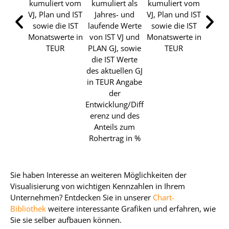
kumuliert vom
kumuliert als
kumuliert vom
und K
VJ, Plan und IST
Jahres- und
VJ, Plan und IST
tabel
sowie die IST
laufende Werte
sowie die IST
Dars
Monatswerte in
von IST VJ und
Monatswerte in
kumul
TEUR
PLAN GJ, sowie
TEUR
Jahres
die IST Werte
IST VJ
des aktuellen GJ
GJ 
in TEUR Angabe
der
Entwicklung/Diff
erenz und des
Anteils zum
Rohertrag in %
Sie haben Interesse an weiteren Möglichkeiten der
Visualisierung von wichtigen Kennzahlen in Ihrem
Unternehmen? Entdecken Sie in unserer
Chart-
Bibliothek
weitere interessante Grafiken und erfahren, wie
Sie sie selber aufbauen können.