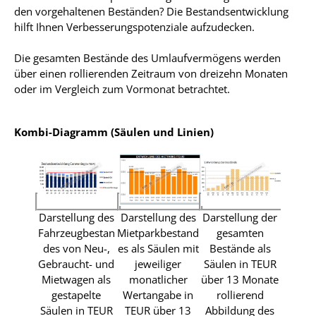
den vorgehaltenen Beständen? Die Bestandsentwicklung
hilft Ihnen Verbesserungspotenziale aufzudecken.
Die gesamten Bestände des Umlaufvermögens werden
über einen rollierenden Zeitraum von dreizehn Monaten
oder im Vergleich zum Vormonat betrachtet.
Kombi-Diagramm (Säulen und Linien)
Darstellung des
Darstellung des
Darstellung der
Fahrzeugbestan
Mietparkbestand
gesamten
des von Neu-,
es als Säulen mit
Bestände als
Gebraucht- und
jeweiliger
Säulen in TEUR
Darste
Mietwagen als
monatlicher
über 13 Monate
Fahrz
gestapelte
Wertangabe in
rollierend
des v
Säulen in TEUR
TEUR über 13
Abbildung des
Gebra