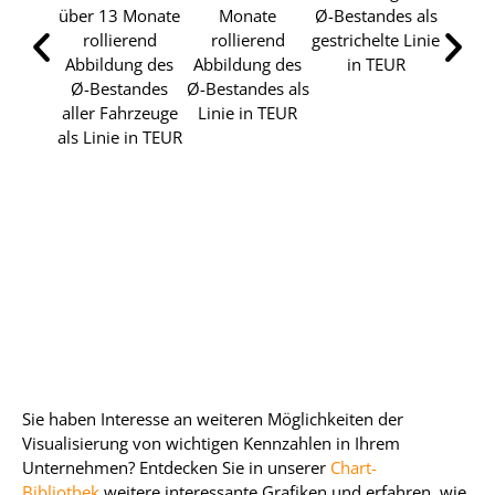
über 13 Monate
Monate
Ø-Bestandes als
Mietw
rollierend
rollierend
gestrichelte Linie
ges
Abbildung des
Abbildung des
in TEUR
Säule
Ø-Bestandes
Ø-Bestandes als
Mo
aller Fahrzeuge
Linie in TEUR
rol
als Linie in TEUR
Abbil
Ø-Be
aller 
als L
Daten
auße
Mona
tabell
TEUR
Sie haben Interesse an weiteren Möglichkeiten der
Visualisierung von wichtigen Kennzahlen in Ihrem
Unternehmen? Entdecken Sie in unserer
Chart-
Bibliothek
weitere interessante Grafiken und erfahren, wie