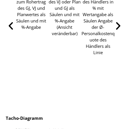
des Händlers in
zum Rohertrag
des VJ oder Plan
Perso
% mit
des GJ, VJ und
und GJ als
im Ve
Wertangabe als
Planwertes als
Säulen und mit
zum R
Säulen Angabe
Säulen und mit
%-Angabe
des Hä
der Ø-
%-Angabe
(Ansicht
%
Personalkostenq
veränderbar)
Werta
uote des
Säule
Händlers als
d
Linie
Person
uo
Händ
der Br
L
Tacho-Diagramm